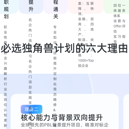
职
提
程
盖：互联
四位一
规
升
通
网、快
体服务
消、
划
关
体系
金融、咨
名
谈薪与
询、四
企
Offer评
职
专
大、地
热
估
业
业
产、
门
实习指
性
知
制造、央
岗
导
格
识
必选独角兽计划的六大理由
国企等
位
转正答
及
及
官方内
实
辩
职
技
推：
习
业
能
1000+Top
名
兴
提
级企业
企
趣
升
热
解
定
门
析
制
项
行
化
目
业
简
实
及
历
践
岗
精
丰
位
修
富
理由二
认
&
远
核心能力与背景双向提升
知
网
程
更
申
实
全球领先的PBL背景提升项目，精准对标企
新
辅
习