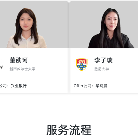
董劭珂
李子璇
新南威尔士大学
悉尼大学
r公司：
兴业银行
Offer公司：
毕马威
服务流程