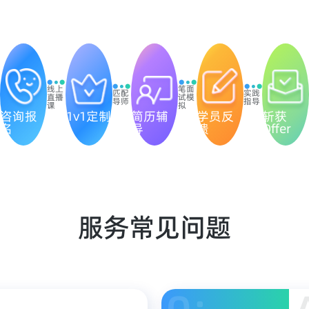
线上
笔面
匹配
实践
直播
试模
导师
指导
课
拟
咨询报
1v1定制
简历辅
学员反
斩获
名
导
馈
Offer
服务常见问题