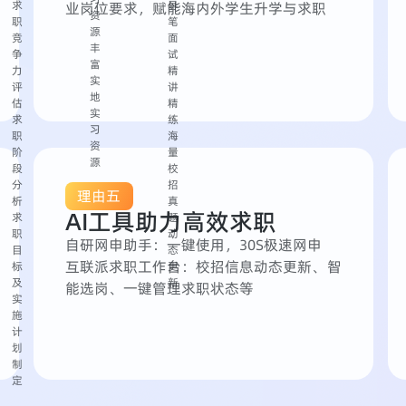
求
导
业岗位要求，赋能海内外学生升学与求职
资
职
笔
源
竞
面
丰
争
试
富
力
精
实
评
讲
地
估
精
实
求
练
习
职
海
资
阶
量
源
段
校
分
招
理由五
析
真
AI工具助力高效求职
求
题
职
动
自研网申助手：
一键使用，30S极速网申
目
态
互联派求职工作台：
校招信息动态更新、智
标
更
及
新
能选岗、一键管理求职状态等
实
施
计
划
制
定