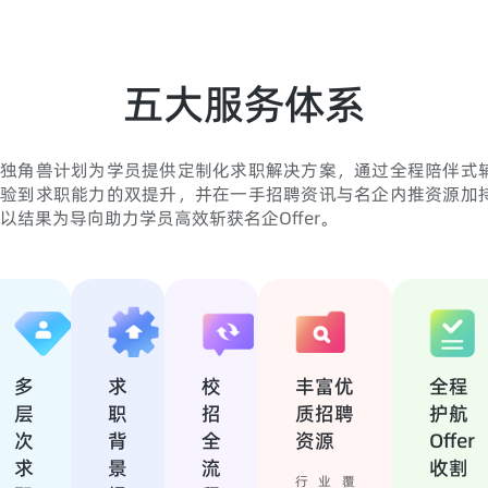
五大服务体系
独角兽计划为学员提供定制化求职解决方案，通过全程陪伴式
验到求职能力的双提升，并在一手招聘资讯与名企内推资源加
以结果为导向助力学员高效斩获名企Offer。
多
求
校
丰富优
全程
层
职
招
质招聘
护航
次
背
全
资源
Offer
求
景
流
收割
行业覆