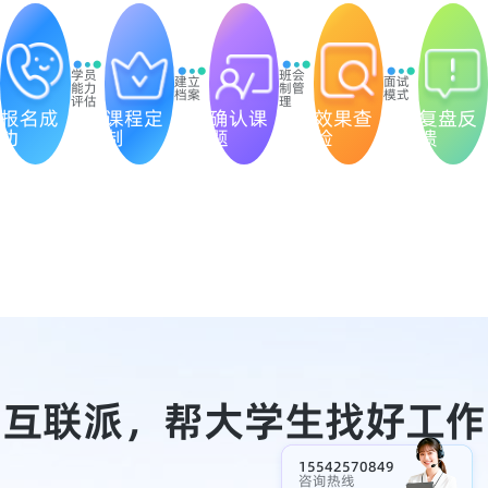
学员
班会
建立
面试
能力
制管
档案
模式
评估
理
报名成
课程定
确认课
效果查
复盘反
功
制
题
验
馈
互联派，帮大学生找好工作
15542570849
咨询热线