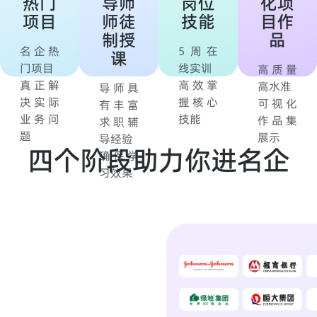
热门
导师
岗位
化项
项目
师徒
技能
目作
制授
品
名企热
5周在
课
门项目
线实训
高质量
真正解
高效掌
高水准
导师具
决实际
握核心
可视化
有丰富
业务问
技能
作品集
求职辅
题
展示
导经验
四个阶段助力你进名企
确保学
习效果