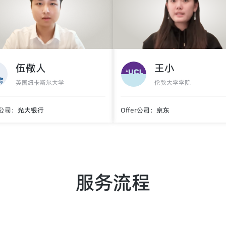
伍儆人
王小
英国纽卡斯尔大学
伦敦大学学院
r公司：
光大银行
Offer公司：
京东
服务流程