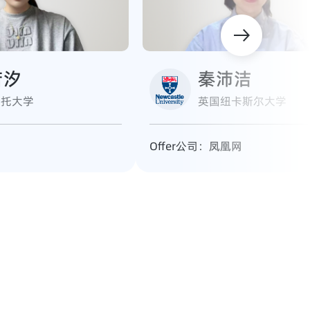
若汐
秦沛洁
斯托大学
英国纽卡斯尔大学
程
Offer公司：
凤凰网