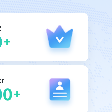
业
0
+
r
00
+