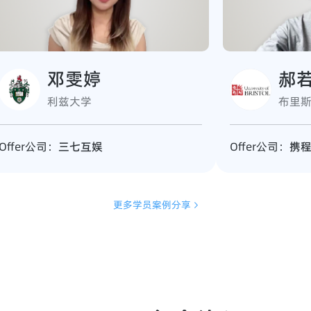
邓雯婷
郝
利兹大学
布里
Offer公司：
三七互娱
Offer公司：
携
更多学员案例分享